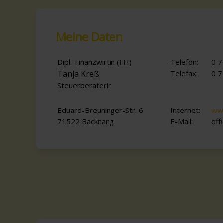
Meine Daten
Dipl.-Finanzwirtin (FH)
Telefon:
0 7
Tanja Kreß
Telefax:
0 7
Steuerberaterin
Eduard-Breuninger-Str. 6
Internet:
www
71522 Backnang
E-Mail:
off