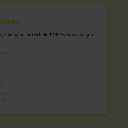
tionen
eilige Ausgabe, um sich die PDF Version anzeigen
2026
6
6
26
 2026
026