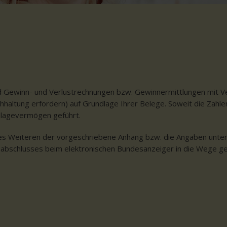
Tanja Kreß
, Dipl. Finanzwirtin (FH), Steuerberaterin
nd Gewinn- und Verlustrechnungen bzw. Gewinnermittlungen mit V
hhaltung erfordern) auf Grundlage Ihrer Belege. Soweit die Zahlen
Anlagevermögen geführt.
s Weiteren der vorgeschriebene Anhang bzw. die Angaben unter d
sabschlusses beim elektronischen Bundesanzeiger in die Wege gel