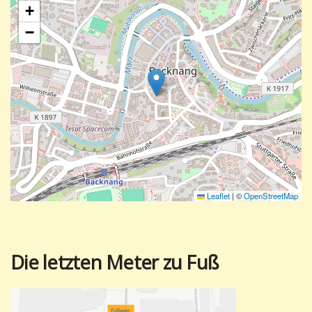
+
−
Leaflet
|
©
OpenStreetMap
Die letzten Meter zu Fuß